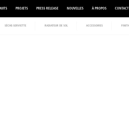
UITS
PROJETS
PRESS RELEASE
NOUVELLES
À PROPOS
CONTACT
SÈCHE-SERVIETTE
RADIATEUR DE SOL
ACCESSOIRES
FINIT